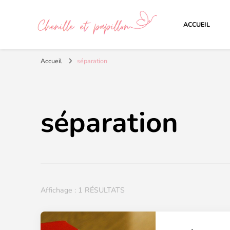
ACCUEIL
Chenille et papillon
Accueil
séparation
séparation
Affichage : 1 RÉSULTATS