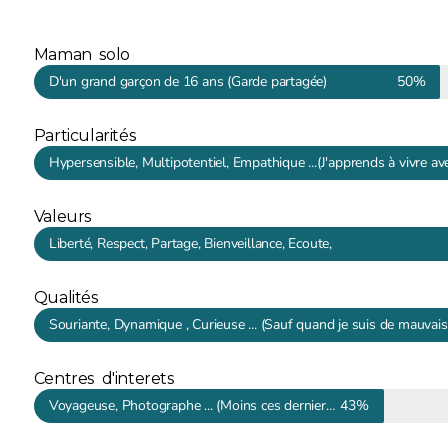
Maman solo
D'un grand garçon de 16 ans (Garde partagée)
50%
Particularités
Hypersensible, Multipotentiel, Empathique ...(J'apprends à vivre avec
Valeurs
Liberté, Respect, Partage, Bienveillance, Ecoute,
Qualités
Souriante, Dynamique , Curieuse ... (Sauf quand je suis de mauva
Centres d'interets
Voyageuse, Photographe ... (Moins ces derniers temps)
43%