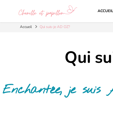
ACCUEI
Chenille et papillon
Accueil
Qui suis-je AD OZ?
Qui su
Enchantée, je suis