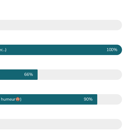
...)
100%
66%
is humeur
)
90%