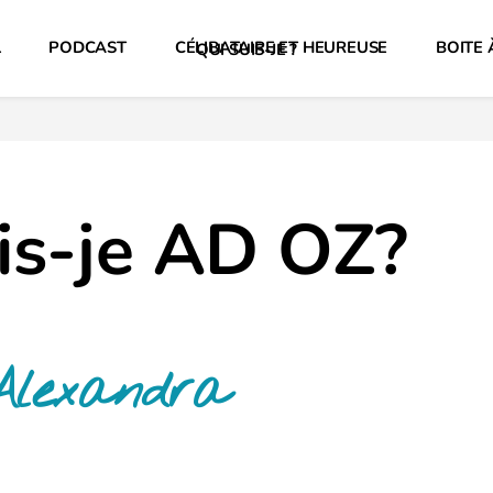
L
PODCAST
CÉLIBATAIRE ET HEUREUSE
BOITE 
QUI SUIS-JE ?
is-je AD OZ?
 Alexandra